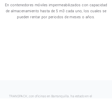
En contenedores móviles impermeabilizados con capacidad
de almacenamiento hasta de 5 m3 cada uno, los cuales se
pueden rentar por periodos de meses o años.
TRANSPACK, con oficinas en Barranquilla. ha estado en el
negocio de mudanzas y servicio aduanero desde el año 1948.
Leer más